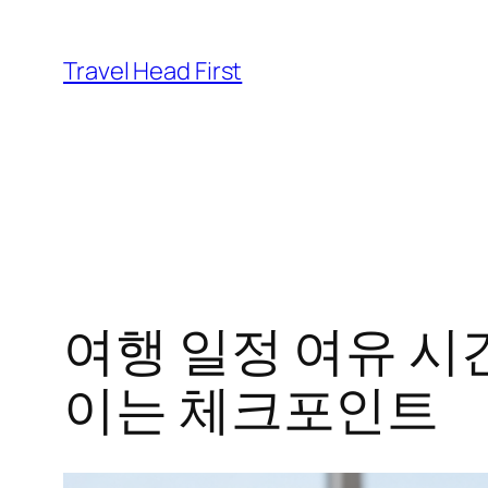
콘
텐
Travel Head First
츠
로
바
로
가
기
여행 일정 여유 시
이는 체크포인트