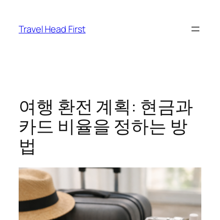
콘
텐
Travel Head First
츠
로
바
로
가
기
여행 환전 계획: 현금과
카드 비율을 정하는 방
법